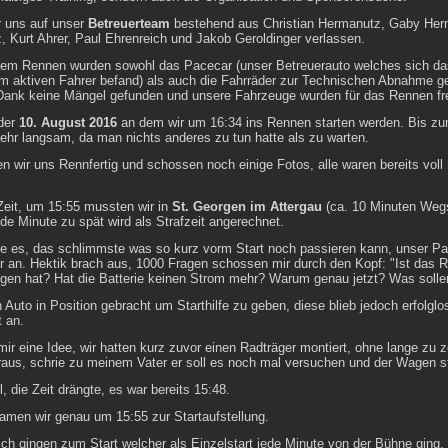
r uns auf unser
Betreuerteam
bestehend aus Christian Hermanutz, Gaby Her
 Kurt Ahrer, Paul Ehrenreich und Jakob Geroldinger verlassen.
em Rennen wurden sowohl das Pacecar (unser Betreuerauto welches sich d
m aktiven Fahrer befand) als auch die Fahrräder zur Technischen Abnahme g
Dank keine Mängel gefunden und unsere Fahrzeuge wurden für das Rennen fr
 der
10. August 2016
an dem wir um 16:34 ins Rennen starten werden. Bis zu
sehr langsam, da man nichts anderes zu tun hatte als zu warten.
 wir uns Rennfertig und schossen noch einige Fotos, alle waren bereits voll 
Zeit, um 15:55 mussten wir in
St. Georgen im Attergau
(ca. 10 Minuten Weg
de Minute zu spät wird als Strafzeit angerechnet.
rte es, das schlimmste was so kurz vorm Start noch passieren kann, unser P
r an. Hektik brach aus, 1000 Fragen schossen mir durch den Kopf: "Ist das 
gen hat? Hat die Batterie keinen Strom mehr? Warum genau jetzt? Was sollen
 Auto in Position gebracht um Starthilfe zu geben, diese blieb jedoch erfolglo
t an.
ir eine Idee, wir hatten kurz zuvor einen Radträger montiert, ohne lange zu z
raus, schrie zu meinem Vater er soll es noch mal versuchen und der Wagen st
l, die Zeit drängte, es war bereits 15:48.
amen wir genau um 15:55 zur Startaufstellung.
ich gingen zum Start welcher als Einzelstart jede Minute von der Bühne ging.