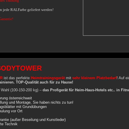
mes Training
 jede RALFarbe geliefert werden!
Garantie!
BODYTOWER
R
ist das perfekte
Heimtrainingsgerät
mit
sehr kleinem Platzbedarf
! Auf e
ainieren. TOP-Qualität auch für zu Hause!
 Wahl (100-150-200 kg) –
das Profigerät für Heim-Haus-Hotels etc.. in Fitn
ferung österreichweit
ellung und Montage, Sie haben nichts zu tun!
ingsblätter mit Grundübungen
hulung vor Ort
rantie (außer Beseilung und Kunstleder)
te Technik