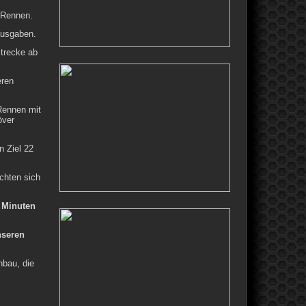
s Rennen.
ausgaben.
Strecke ab
eren
 Rennen mit
över
n Ziel 22
chten sich
 Minuten
nseren
nbau, die