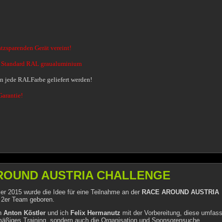
atzsparenden Gerät vereint!
n Standard RAL graualuminium
 jede RALFarbe geliefert werden!
Garantie!
ROUND AUSTRIA CHALLENGE
r 2015 wurde die Idee für eine Teilnahme an der
RACE AROUND AUSTRIA
2er Team geboren.
en
Anton Köstler
und ich
Felix Hermanutz
mit der Vorbereitung, diese umfass
mäßiges Training, sondern auch die Organisation und Sponsorensuche.