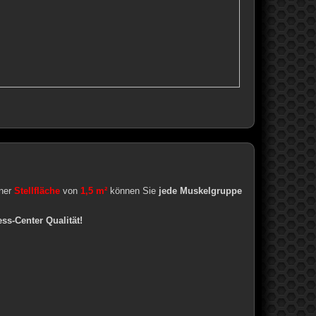
iner
Stellfläche
von
1,5 m²
können Sie
jede Muskelgruppe
ess-Center Qualität!