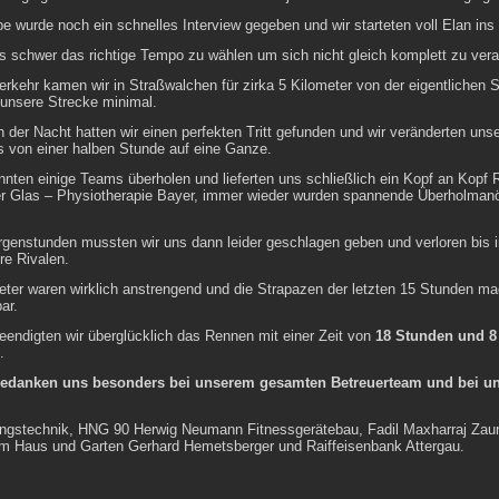
pe wurde noch ein schnelles Interview gegeben und wir starteten voll Elan in
 schwer das richtige Tempo zu wählen um sich nicht gleich komplett zu ver
erkehr kamen wir in Straßwalchen für zirka 5 Kilometer von der eigentlichen 
 unsere Strecke minimal.
 der Nacht hatten wir einen perfekten Tritt gefunden und wir veränderten uns
 von einer halben Stunde auf eine Ganze.
nnten einige Teams überholen und lieferten uns schließlich ein Kopf an Kopf
r Glas – Physiotherapie Bayer, immer wieder wurden spannende Überholman
rgenstunden mussten wir uns dann leider geschlagen geben und verloren bis i
re Rivalen.
meter waren wirklich anstrengend und die Strapazen der letzten 15 Stunden ma
ar.
eendigten wir überglücklich das Rennen mit einer Zeit von
18 Stunden und 8
.
bedanken uns besonders bei unserem gesamten Betreuerteam und bei u
ngstechnik, HNG 90 Herwig Neumann Fitnessgerätebau, Fadil Maxharraj Zau
m Haus und Garten Gerhard Hemetsberger und Raiffeisenbank Attergau.