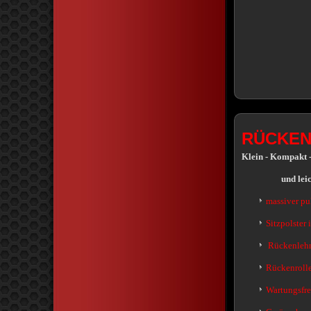
RÜCKEN
Klein - Kompakt 
und leicht z
massiver pu
Sitzpolster 
Rückenlehn
Rückenrolle
Wartungsfre