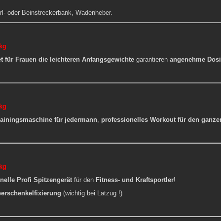
rl- oder Beinstreckerbank, Wadenheber.
kg
t für Frauen die
leichteren Anfangsgewichte
garantieren
angenehme Dosi
kg
Trainingsmaschine für jedermann
,
professionelles Workout für den ganze
kg
nelle Profi Spitzengerät
für den
Fitness- und Kraftsportler
!
erschenkelfixierung
(wichtig bei Latzug !)