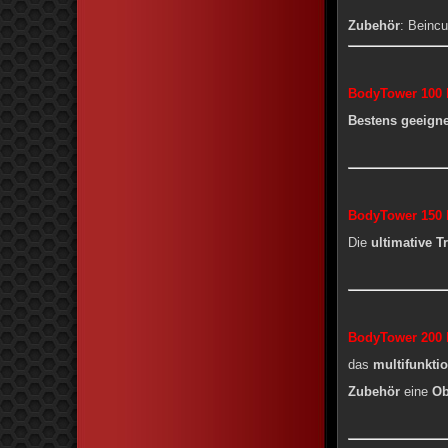
Zubehör
: Beincu
BodyTower 100 
Bestens geeigne
BodyTower 150 
Die
ultimative 
BodyTower 200 
das
multifunktio
Zubehör
eine
Ob