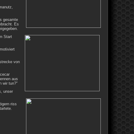
manutz,
as gesamte
ebracht. Es
eigegeben.
m Start
motiviert
strecke von
acecar
Rennen aus
 wir tun?"
s, unser
ögern riss
artete.