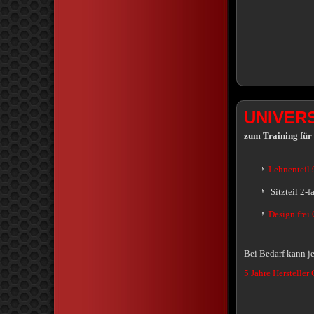
UNIVER
zum Training für
Lehnenteil 9
Sitzteil 2-
Design frei 
Bei Bedarf kann j
5 Jahre Hersteller 