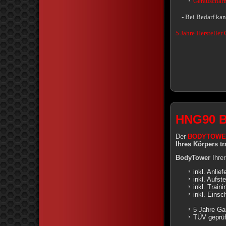
Geräuschar
- Bei Bedarf kann
5 Jahre Hersteller 
HNG90 
Der
BODYTOWE
Ihres Körpers tr
BodyTower
Ihrer
inkl. Anlie
inkl. Aufst
inkl. Train
inkl. Einsc
5 Jahre Ga
TÜV geprüf