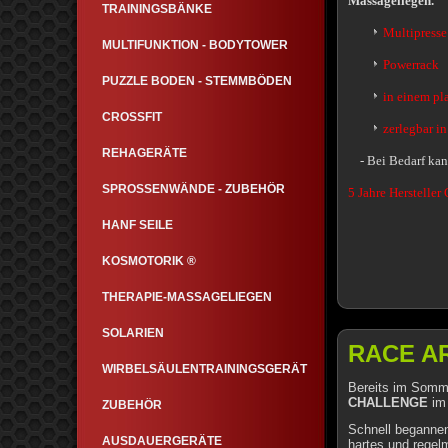
Massageliegen.
TRAININGSBÄNKE
Multipresse
MULTIFUNKTION - BODYTOWER
Powerrack
PUZZLE BODEN - STEMMBÖDEN
in einem pl
CROSSFIT
zerlegbar i
REHAGERÄTE
- Bei Bedarf kann
SPROSSENWÄNDE - ZUBEHÖR
5 Jahre Hersteller 
HANF SEILE
KOSMOTORIK ®
THERAPIE-MASSAGELIEGEN
SOLARIEN
RACE A
WIRBELSÄULENTRAININGSGERÄT
Bereits im Somme
CHALLENGE
im 
ZUBEHÖR
Schnell begann
AUSDAUERGERÄTE
hartes und regel