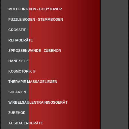
MULTIFUNKTION - BODYTOWER
PUZZLE BODEN - STEMMBÖDEN
CROSSFIT
REHAGERÄTE
SPROSSENWÄNDE - ZUBEHÖR
HANF SEILE
KOSMOTORIK ®
THERAPIE-MASSAGELIEGEN
SOLARIEN
WIRBELSÄULENTRAININGSGERÄT
ZUBEHÖR
AUSDAUERGERÄTE