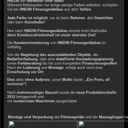
HNG90
der
Hersteller Ihrer Wahl!
Während Mitbewerber nur einige wenige Farben anbieten, schöpfen
Sie bei
HNG90 Fitnessgerätebau
aus dem
Vollen
:
Jede Farbe ist möglich
, sei es beim
Rahmen
, den
Gewichten
oder beim
Kunstleder!
Hier setzt
HNG90 Fitnessgerätebau
einmal mehr Maßstäbe,
denn Kundenzufriedenheit ist unser oberstes Ziel!
Die
Kundenorientierung
von
HNG90 Fitnessgerätebau
ist
vielfältig:
Von der
Begehung des auszustattenden Objekts
, der
Bedarfserhebung
, über eine
detaillierte Ausstattungsplanung
sowie
Farbberatung
bis hin zum kompletten
Finanzierungsoffert
.
Nach der
Lieferung
und
Montage
erfolgt auch noch eine
Einschulung vor Ort
.
Dies
alles
ohne Aufpreis
, unser
Motto
lautet:
„Ein Preis, all
inclusive“!
Nach
mehrmonatiger Bauzeit
wurde die
neue Produktionshalle
2012
fertiggestellt und
mit
modernsten Maschinen
ausgestattet.
Montage und Verpackung
der
Fitnessgeräte
und der
Massagliegen
b