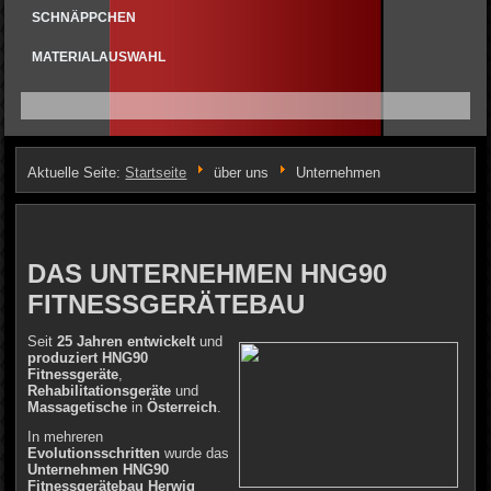
SCHNÄPPCHEN
MATERIALAUSWAHL
Aktuelle Seite:
Startseite
über uns
Unternehmen
DAS UNTERNEHMEN HNG90
FITNESSGERÄTEBAU
Seit
25 Jahren
entwickelt
und
produziert
HNG90
Fitnessgeräte
,
Rehabilitationsgeräte
und
Massagetische
in
Österreich
.
In mehreren
Evolutionsschritten
wurde das
Unternehmen HNG90
Fitnessgerätebau
Herwig