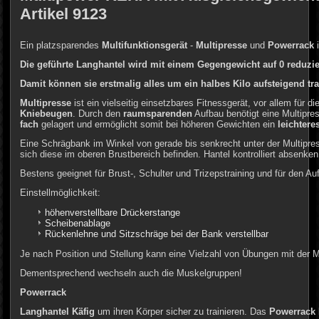
Artikel 9123
Ein platzsparendes
Multifunktionsgerät
-
Multipresse
und
Powerrack
Die geführte Langhantel wird mit einem Gegengewicht auf 0 reduzie
Damit können sie erstmalig alles um ein halbes Kilo aufsteigend tr
Multipresse
ist ein vielseitig einsetzbares Fitnessgerät, vor allem für di
Kniebeugen
. Durch den
raumsparenden
Aufbau benötigt eine Multipre
fach
gelagert und ermöglicht somit bei höheren Gewichten ein
leichter
Eine Schrägbank im Winkel von gerade bis senkrecht unter der Multipres
sich diese im oberen Brustbereich befinden. Hantel kontrolliert absenke
Bestens geeignet für Brust-, Schulter und Trizepstraining und für den A
Einstellmöglichkeit:
höhenverstellbare Drückerstange
Scheibenablage
Rückenlehne und Sitzschräge bei der Bank verstellbar
Je nach Position und Stellung kann eine Vielzahl von Übungen mit der M
Dementsprechend wechseln auch die Muskelgruppen!
Powerrack
Langhantel Käfig
um ihren Körper sicher zu trainieren. Das
Powerrack