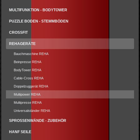
MULTIFUNKTION - BODYTOWER
PUZZLE BODEN - STEMMBÖDEN
CROSSFIT
REHAGERÄTE
Bauchmaschine REHA
Beinpresse REHA
BodyTower REHA
Cable-Cross REHA
Doppelzuggerät REHA
Multipower REHA
Multipresse REHA
Universalständer REHA
SPROSSENWÄNDE - ZUBEHÖR
HANF SEILE