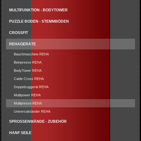
MULTIFUNKTION - BODYTOWER
PUZZLE BODEN - STEMMBÖDEN
CROSSFIT
REHAGERÄTE
Bauchmaschine REHA
Beinpresse REHA
BodyTower REHA
Cable-Cross REHA
Doppelzuggerät REHA
Multipower REHA
Multipresse REHA
Universalständer REHA
SPROSSENWÄNDE - ZUBEHÖR
HANF SEILE