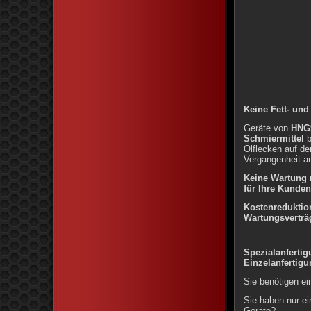
Keine Fett- und
Geräte von
HNG
Schmiermittel
b
Ölflecken auf d
Vergangenheit a
Keine Wartung n
für Ihre Kunden
Kostenreduktion
Wartungsverträ
Spezialanfertig
Einzelanferti
Sie benötigen e
Sie haben nur e
Geräte?