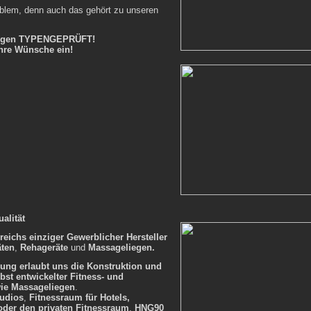
oblem, denn auch das gehört zu unseren
ungen TYPENGEPRÜFT!
Ihre Wünsche ein!
alität
reichs einziger Gewerblicher Hersteller
äten
,
Rehageräte
und
Massageliegen.
erung erlaubt uns die Konstruktion und
lbst entwickelter Fitness- und
ie Massageliegen
.
tudios
,
Fitnessraum für Hotels,
oder den privaten Fitnessraum
,
HNG90