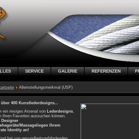
LLES
SERVICE
GALERIE
REFERENZEN
P
tartseite
Alleinstellungsmerkmal (USP)
 über 400 Kunstlederdesigns...
r ein riesiges Arsenal von
Lederdesigns
,
h Ihren Favoriten aussuchen können.
e Designer
Rehageräte/Massageliegen Ihrem
ate Identity an!
sind frei von gesundheitsgefährdenden