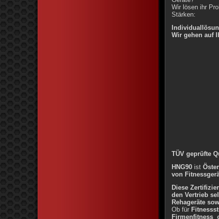
Wir lösen ihr Pr
Stärken:
Individuallös
Wir gehen auf 
TÜV geprüfte Qu
HNG90
ist
Öster
von Fitnessger
Diese Zertifizi
den Vertrieb se
Rehageräte sow
Ob für
Fitnesss
Firmenfitness 