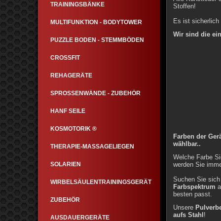
TRAININGSBÄNKE
Stoffen!
Es ist sicherlic
MULTIFUNKTION - BODYTOWER
Wir sind die ei
PUZZLE BODEN - STEMMBÖDEN
CROSSFIT
REHAGERÄTE
SPROSSENWÄNDE - ZUBEHÖR
HANF SEILE
KOSMOTORIK ®
Farben der Gerä
wählbar..
THERAPIE-MASSAGELIEGEN
Welche Farbe S
SOLARIEN
werden Sie imme
Suchen Sie sich
WIRBELSÄULENTRAININGSGERÄT
Farbspektrum
a
besten passt.
ZUBEHÖR
Unsere
Pulverb
aufs Stahl
!
AUSDAUERGERÄTE