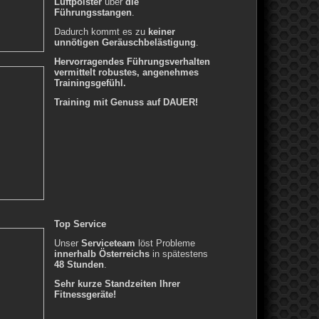
Luftpolster
über
die
Führungsstangen
.
Dadurch kommt es zu
keiner
unnötigen Geräuschbelästigung
.
Hervorragendes Führungsverhalten
vermittelt robustes, angenehmes
Trainingsgefühl.
Training mit Genuss auf DAUER!
Top Service
Unser
Serviceteam
löst Probleme
innerhalb Österreichs
in spätestens
48 Stunden
.
Sehr kurze Standzeiten Ihrer
Fitnessgeräte!