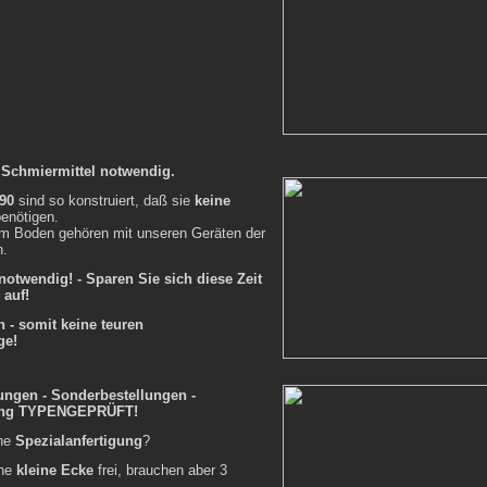
 Schmiermittel notwendig.
90
sind so konstruiert, daß sie
keine
enötigen.
em Boden gehören mit unseren Geräten der
n.
otwendig! - Sparen Sie sich diese Zeit
 auf!
 - somit keine teuren
ge!
ungen - Sonderbestellungen -
gung TYPENGEPRÜFT!
ine
Spezialanfertigung
?
ine
kleine Ecke
frei, brauchen aber 3