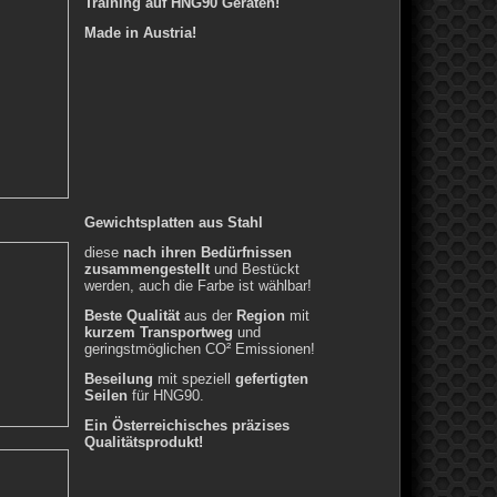
Training auf HNG90 Geräten!
Made in Austria!
Gewichtsplatten aus Stahl
diese
nach ihren Bedürfnissen
zusammengestellt
und Bestückt
werden, auch die Farbe ist wählbar!
Beste Qualität
aus der
Region
mit
kurzem Transportweg
und
geringstmöglichen CO² Emissionen!
Beseilung
mit speziell
gefertigten
Seilen
für HNG90.
Ein Österreichisches präzises
Qualitätsprodukt!