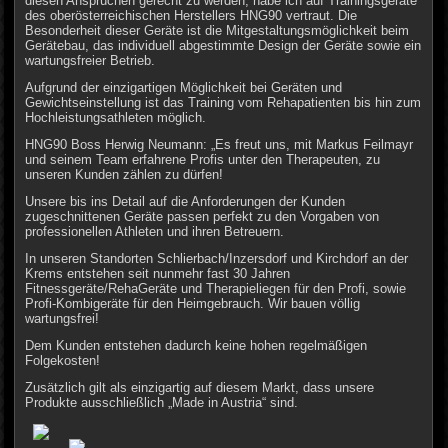
diesen Ansprüchen gerecht zu werden, habe ich auf Trainingsgeräte
des oberösterreichischen Herstellers HNG90 vertraut. Die
Besonderheit dieser Geräte ist die Mitgestaltungsmöglichkeit beim
Gerätebau, das individuell abgestimmte Design der Geräte sowie ein
wartungsfreier Betrieb.
Aufgrund der einzigartigen Möglichkeit bei Geräten und
Gewichtseinstellung ist das Training vom Rehapatienten bis hin zum
Hochleistungsathleten möglich.
HNG90 Boss Herwig Neumann: „Es freut uns, mit Markus Feilmayr
und seinem Team erfahrene Profis unter den Therapeuten, zu
unseren Kunden zählen zu dürfen!
Unsere bis ins Detail auf die Anforderungen der Kunden
zugeschnittenen Geräte passen perfekt zu den Vorgaben von
professionellen Athleten und ihren Betreuern.
In unseren Standorten Schlierbach/Inzersdorf und Kirchdorf an der
Krems entstehen seit nunmehr fast 30 Jahren
Fitnessgeräte/RehaGeräte und Therapieliegen für den Profi, sowie
Profi-Kombigeräte für den Heimgebrauch. Wir bauen völlig
wartungsfrei!
Dem Kunden entstehen dadurch keine hohen regelmäßigen
Folgekosten!
Zusätzlich gilt als einzigartig auf diesem Markt, dass unsere
Produkte ausschließlich „Made in Austria“ sind.