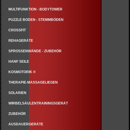
MULTIFUNKTION - BODYTOWER
PUZZLE BODEN - STEMMBÖDEN
CROSSFIT
REHAGERÄTE
SPROSSENWÄNDE - ZUBEHÖR
HANF SEILE
KOSMOTORIK ®
THERAPIE-MASSAGELIEGEN
SOLARIEN
WIRBELSÄULENTRAININGSGERÄT
ZUBEHÖR
AUSDAUERGERÄTE