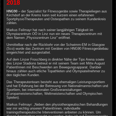
2018
HNG90
– der Spezialist für Fitnessgeräte sowie Therapieliegen aus
Kirchdorf an der Krems kann seit kurzem einen erfahrenen
SportphysioT
herapeuten
und Osteopathen zu seinem Kundenkreis
zählen.
Markus Feilmayr hat nach seiner langjährigen Tätigkeit im
Olympiazentrum OÖ in Linz nun ein neues Therapiezentrum mit
dem Namen „Physiozentrum Linz“ eröffnet.
Unmittelbar nach der Rückkehr von der Schwimm-EM in Glasgow
(Sco) wurde das Zentrum mit Geräten von HNG90 Fitnessgerätebau
eingerichtet und ausgestattet.
Auf dem Linzer Froschberg in direkter Nähe der Tips Arena sowie
des Linzer Stadions betreut er mit seinem Team seit Mitte August
PatientInnen mit Beschwerden am Bewegungsapparat. Darüber
hinaus zählen auch etliche Topathleten und Olympiateilnehmer zu
den täglichen Kunden.
Das Therapeutenteam besteht aus ehemaligen Leistungssportlern
und hat Erfahrung bei der Betreuung von Nationalmannschaften und
Sportlern, bei internationalen Großveranstaltungen
(Europameisterschaften, Weltmeisterschaften und Olympischen
Spielen).
Markus Feilmayr: „Neben den physiotherapeutischen Behandlungen
war mir wichtig unseren PatientInnen, individuelle
trainingstherapeutische Interventionen anbieten zu können. Um