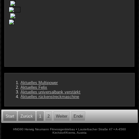
Aktuelles Multipower
Aktuelles Felix
Aktuelles universalbank verstärkt
Aktuelles rückenstreckmaschine
Start
Zurück
1
2
Weiter
Ende
HNG90 Herwig Neumann Fitnessgerätebau • Lauterbacher Straße 47 • A-4560
Kirchdorf/Krems, Austria