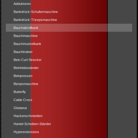
Adduktoren
Bankdrück-Schultermaschine
Bankdrück-Trizepsmaschine
Bauchabrollbank
Bauchmaschine
Bauchmuskelbank
Bauchtrainer
Bein-Curl-Strecker
Beinhebeständer
Beinpressen
Bizepsmaschine
Butterfly
Cable Cross
Glutaeus
Hackenschmiedten
Hantel-Scheiben-Ständer
Hyperextensions