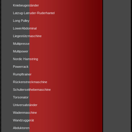
Kniebeugeständer
Latzug-Latruder-Ruderhantel
Long Pulley
LowerAbdominal
Liegestützmaschine
Multipresse
Multipower
Nordic Hamstring
Powerrack
Rumpftrainer
Rückenstreckmaschine
Schulterseithebemaschine
Torsonator
Universalständer
Wadenmaschine
Wandzuggerät
Abduktoren