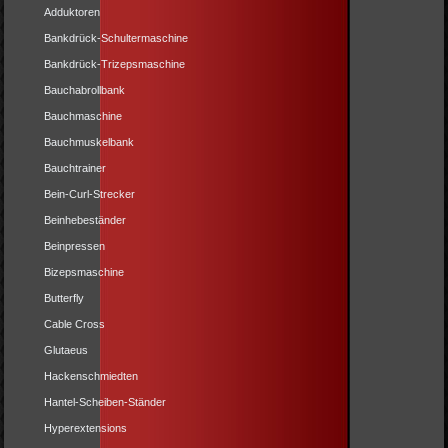
Adduktoren
Bankdrück-Schultermaschine
Bankdrück-Trizepsmaschine
Bauchabrollbank
Bauchmaschine
Bauchmuskelbank
Bauchtrainer
Bein-Curl-Strecker
Beinhebeständer
Beinpressen
Bizepsmaschine
Butterfly
Cable Cross
Glutaeus
Hackenschmiedten
Hantel-Scheiben-Ständer
Hyperextensions