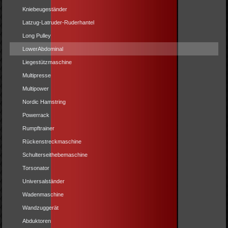
Kniebeugeständer
Latzug-Latruder-Ruderhantel
Long Pulley
LowerAbdominal
Liegestützmaschine
Multipresse
Multipower
Nordic Hamstring
Powerrack
Rumpftrainer
Rückenstreckmaschine
Schulterseithebemaschine
Torsonator
Universalständer
Wadenmaschine
Wandzuggerät
Abduktoren