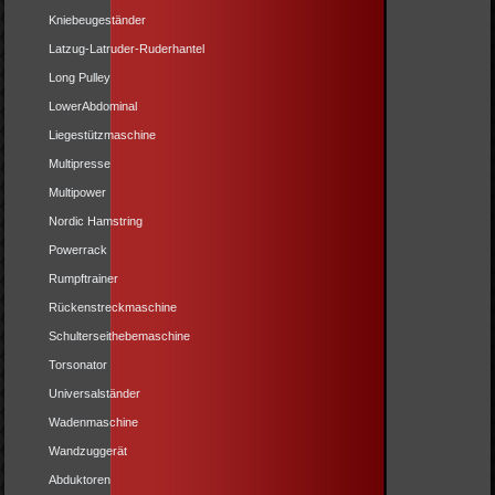
Kniebeugeständer
Latzug-Latruder-Ruderhantel
Long Pulley
LowerAbdominal
Liegestützmaschine
Multipresse
Multipower
Nordic Hamstring
Powerrack
Rumpftrainer
Rückenstreckmaschine
Schulterseithebemaschine
Torsonator
Universalständer
Wadenmaschine
Wandzuggerät
Abduktoren