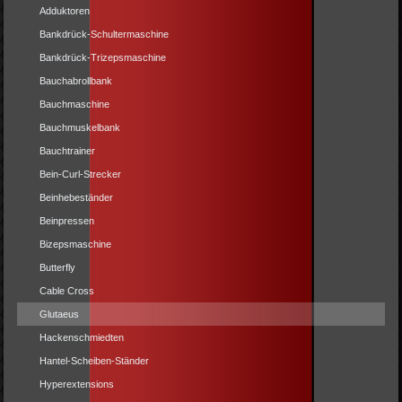
Adduktoren
Bankdrück-Schultermaschine
Bankdrück-Trizepsmaschine
Bauchabrollbank
Bauchmaschine
Bauchmuskelbank
Bauchtrainer
Bein-Curl-Strecker
Beinhebeständer
Beinpressen
Bizepsmaschine
Butterfly
Cable Cross
Glutaeus
Hackenschmiedten
Hantel-Scheiben-Ständer
Hyperextensions