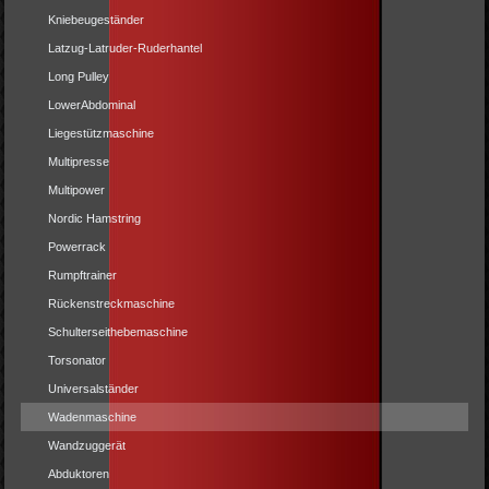
Kniebeugeständer
Latzug-Latruder-Ruderhantel
Long Pulley
LowerAbdominal
Liegestützmaschine
Multipresse
Multipower
Nordic Hamstring
Powerrack
Rumpftrainer
Rückenstreckmaschine
Schulterseithebemaschine
Torsonator
Universalständer
Wadenmaschine
Wandzuggerät
Abduktoren